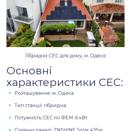
Гібридна СЕС для дому, м. Одеса
Основні
х
арактеристики СЕС:
Розташування: м. Одеса
Тип станції: гібридна
Потужність СЕС по ФЕМ: 6 кВт
Сонячні панелі: ZNSHINE Solar 435w