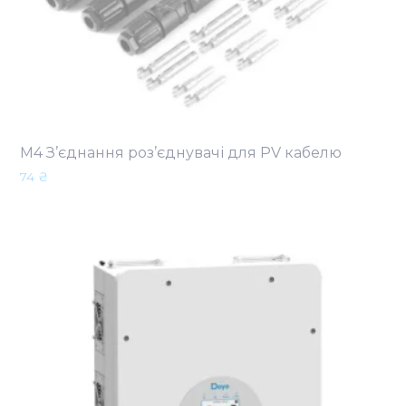
М4 З’єднання роз’єднувачі для PV кабелю
74
₴