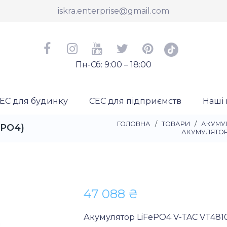
iskra.enterprise@gmail.com
Пн-Сб: 9:00 – 18:00
ЕС для будинку
СЕС для підприємств
Наші 
ГОЛОВНА
/
ТОВАРИ
/
АКУМУ
ePO4)
АКУМУЛЯТО
47 088
₴
Акумулятор LiFePO4 V-TAC VT481