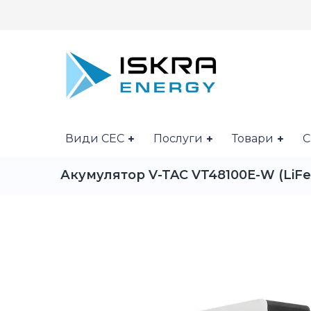
Види СЕС
Послуги
Товари
С
Акумулятор V-TAC VT48100E-W (LiF