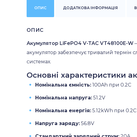
ОПИС
ДОДАТКОВА ІНФОРМАЦІЯ
В
ОПИС
Акумулятор LiFePO4 V-TAC VT48100E-W
–
акумулятор забезпечує тривалий термін с
системах.
Основні характеристики а
Номінальна ємність:
100Ah при 0.2C
Номінальна напруга:
51.2V
Номінальна енергія:
5.12kWh при 0.2C
Напруга заряду:
56.8V
Стандартний зарядний струм:
20A