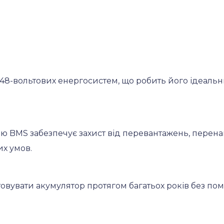
48-вольтових енергосистем, що робить його ідеальн
ною BMS забезпечує захист від перевантажень, перена
их умов.
вувати акумулятор протягом багатьох років без помі