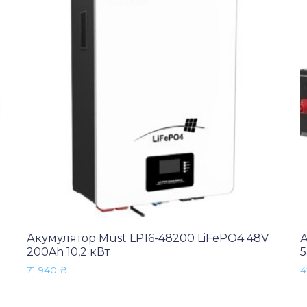
Акумулятор Must LP16-48200 LiFePO4 48V
А
200Ah 10,2 кВт
5
71 940
₴
4