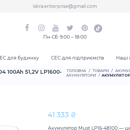
iskra.enterprise@gmail.com
Пн-Сб: 9:00 – 18:00
ЕС для будинку
СЕС для підприємств
Наші 
ГОЛОВНА
/
ТОВАРИ
/
АКУМУ
 100Ah 51,2V LP1600-
АКУМУЛЯТОРИ
/
АКУМУЛЯТОРН
41 333
₴
Акумулятор Must LP16-48100 — це 