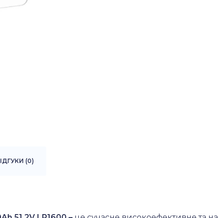
ІДГУКИ (0)
h 51,2V LP1600 –
це сучасне високоефективне та на