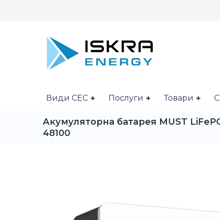
Види СЕС
Послуги
Товари
С
Акумуляторна батарея MUST LiFePO4
48100