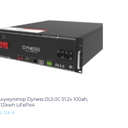
кумулятор Dyness DL5.0C 51.2v 100ah,
.12kwh LiFePo4
2 728
₴