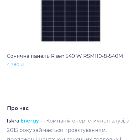
Сонячна панель Risen 540 W RSM110-8-540M
4 780
₴
Про нас
Iskra
Energy
— Компанія енергетичної галузі, з
2015 року займається проектуванням,
продажем і монтажем сонячних, теплових і