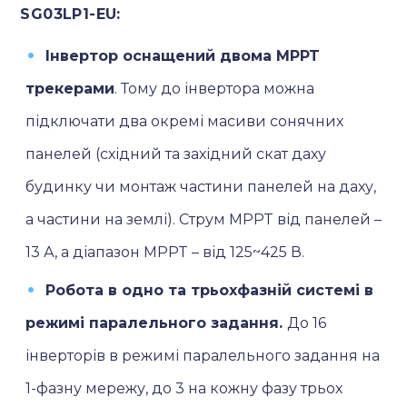
SG03LP1-EU:
Інвертор оснащений двома MPPT
трекерами
. Тому до інвертора можна
підключати два окремі масиви сонячних
панелей (східний та західний скат даху
будинку чи монтаж частини панелей на даху,
а частини на землі). Струм MPPT від панелей –
13 А, а діапазон MPPT – від 125~425 В.
Робота в одно та трьохфазній системі в
режимі паралельного задання.
До 16
інверторів в режимі паралельного задання на
1-фазну мережу, до 3 на кожну фазу трьох