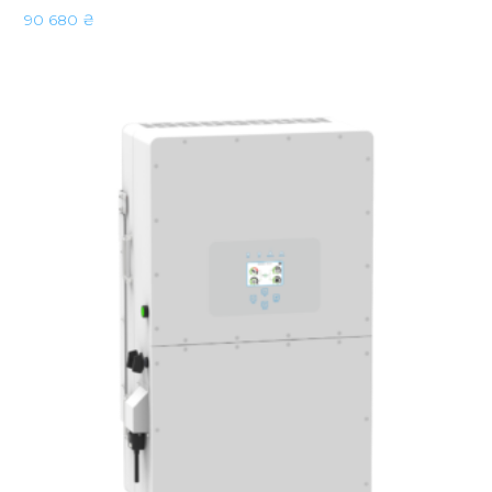
90 680
₴