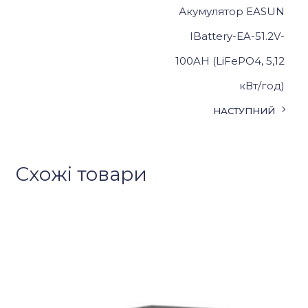
Акумулятор EASUN
IBattery-EA-51.2V-
100AH (LiFePO4, 5,12
кВт/год)
НАСТУПНИЙ
Схожі товари