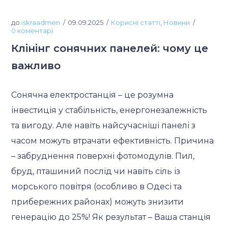
до
iskraadmen
09.09.2025
Корисні статті
,
Новини
0 коментарі
Клінінг сонячних панелей: чому це
важливо
Сонячна електростанція – це розумна
інвестиція у стабільність, енергонезалежність
та вигоду. Але навіть найсучасніші панелі з
часом можуть втрачати ефективність. Причина
– забруднення поверхні фотомодулів. Пил,
бруд, пташиний послід чи навіть сіль із
морського повітря (особливо в Одесі та
прибережних районах) можуть знизити
генерацію до 25%! Як результат – Ваша станція