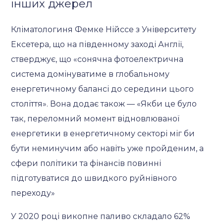
інших джерел
Кліматологиня Фемке Нійссе з Університету
Ексетера, що на південному заході Англії,
стверджує, що «сонячна фотоелектрична
система домінуватиме в глобальному
енергетичному балансі до середини цього
століття». Вона додає також — «Якби це було
так, переломний момент відновлюваної
енергетики в енергетичному секторі міг би
бути неминучим або навіть уже пройденим, а
сфери політики та фінансів повинні
підготуватися до швидкого руйнівного
переходу»
У 2020 році викопне паливо складало 62%