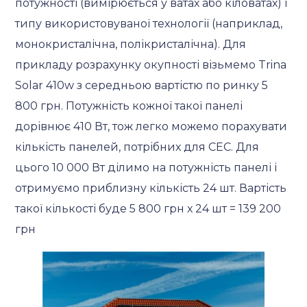
потужності (вимірюється у ватах або кіловатах) і
типу використовуваної технології (наприклад,
монокристалічна, полікристалічна). Для
прикладу розрахунку окупності візьмемо Trina
Solar 410w з середньою вартістю по ринку 5
800 грн. Потужність кожної такої панелі
дорівнює 410 Вт, тож легко можемо порахувати
кількість панелей, потрібних для СЕС. Для
цього 10 000 Вт ділимо на потужність панелі і
отримуємо приблизну кількість 24 шт. Вартість
такої кількості буде 5 800 грн х 24 шт = 139 200
грн