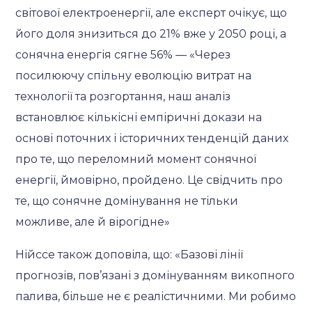
світової електроенергії, але експерт очікує, що
його доля знизиться до 21% вже у 2050 році, а
сонячна енергія сягне 56% — «Через
посилюючу спільну еволюцію витрат на
технології та розгортання, наш аналіз
встановлює кількісні емпіричні докази на
основі поточних і історичних тенденцій даних
про те, що переломний момент сонячної
енергії, ймовірно, пройдено. Це свідчить про
те, що сонячне домінування не тільки
можливе, але й вірогідне»
Нійссе також доповіла, що: «Базові лінії
прогнозів, пов’язані з домінуванням викопного
палива, більше не є реалістичними. Ми робимо