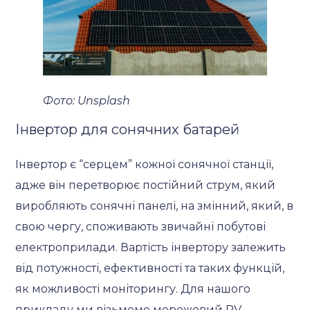
Фото: Unsplash
Інвертор для сонячних батарей
Інвертор є “серцем” кожної сонячної станції,
адже він перетворює постійний струм, який
виробляють сонячні панелі, на змінний, який, в
свою чергу, споживають звичайні побутові
електроприлади. Вартість інвертору залежить
від потужності, ефективності та таких функцій,
як можливості моніторингу. Для нашого
прикладу ми візьмемо мережевий PV