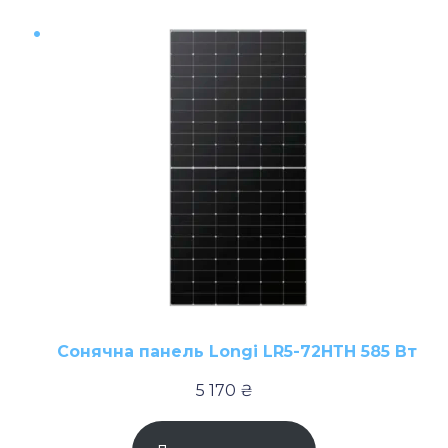
Сонячна панель Longi LR5-72HТH 585 Вт
5 170
₴