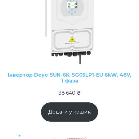
Інвертор Deye SUN-6K-SG05LP1-EU 6kW, 48V,
1 фаза
38 640
₴
Додати у кошик