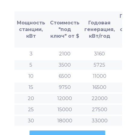
Приб
Мощность
Стоимость
Годовая
от
станции,
"под
генерация,
станц
кВт
ключ" от $
кВт/год
евр
го
3
2100
3160
56
5
3500
5725
103
10
6500
11000
198
15
9750
16500
297
20
12000
22000
396
25
15000
27500
495
30
18000
33000
594