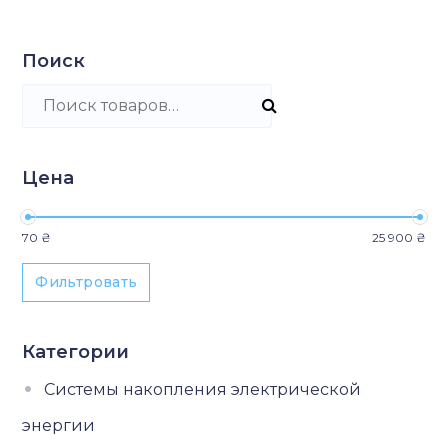
Поиск
Искать:
Цена
Минимальная цена
Максимальная цена
70 ₴
25 900 ₴
Фильтровать
Категории
Системы накопления электрической
энергии