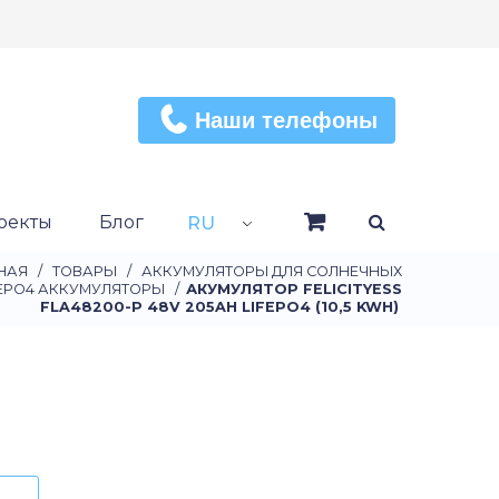
Наши телефоны
оекты
Блог
RU
НАЯ
/
ТОВАРЫ
/
АККУМУЛЯТОРЫ ДЛЯ СОЛНЕЧНЫХ
FEPO4 АККУМУЛЯТОРЫ
/
АКУМУЛЯТОР FELICITYESS
FLA48200-P 48V 205AH LIFEPO4 (10,5 KWH)