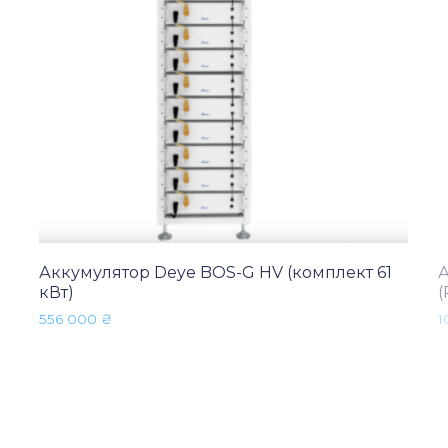
Аккумулятор Deye BOS-G HV (комплект 61
А
кВт)
556 000
₴
1