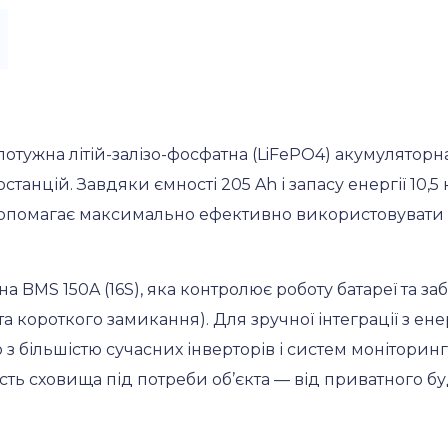
отужна літій-залізо-фосфатна (LiFePO4) акумуляторна
анцій. Завдяки ємності 205 Ah і запасу енергії 10,5 
допомагає максимально ефективно використовувати 
а BMS 150A (16S), яка контролює роботу батареї та за
а короткого замикання). Для зручної інтеграції з 
 з більшістю сучасних інверторів і систем монітори
ість сховища під потреби об’єкта — від приватного 