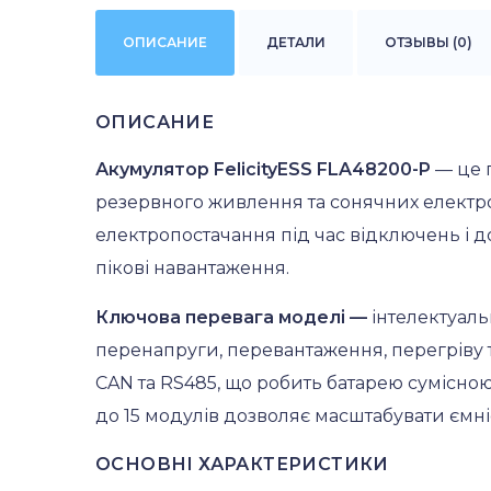
ОПИСАНИЕ
ДЕТАЛИ
ОТЗЫВЫ (0)
ОПИСАНИЕ
Акумулятор FelicityESS FLA48200-P
— це п
резервного живлення та сонячних електрост
електропостачання під час відключень і 
пікові навантаження.
Ключова перевага моделі —
інтелектуальн
перенапруги, перевантаження, перегріву т
CAN та RS485, що робить батарею сумісною
до 15 модулів дозволяє масштабувати ємн
ОСНОВНІ ХАРАКТЕРИСТИКИ