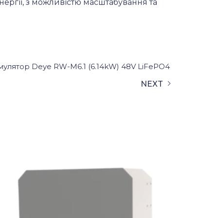
нергії, з можливістю масштабування та
мулятор Deye RW-M6.1 (6.14kW) 48V LiFePO4
NEXT