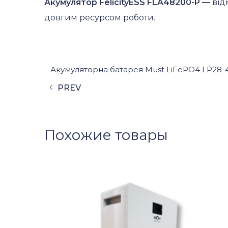
Акумулятор FelicityESS FLA48200-P —
від
довгим ресурсом роботи.
Акумуляторна батарея Must LiFePO4 LP28-4
PREV
Похожие товары