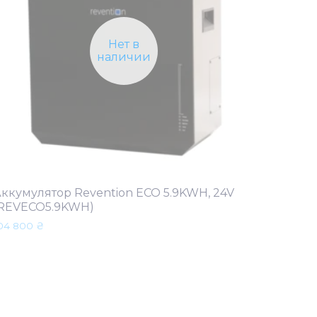
Нет в
наличии
ккумулятор Revention ECO 5.9KWH, 24V
(REVECO5.9KWH)
04 800
₴