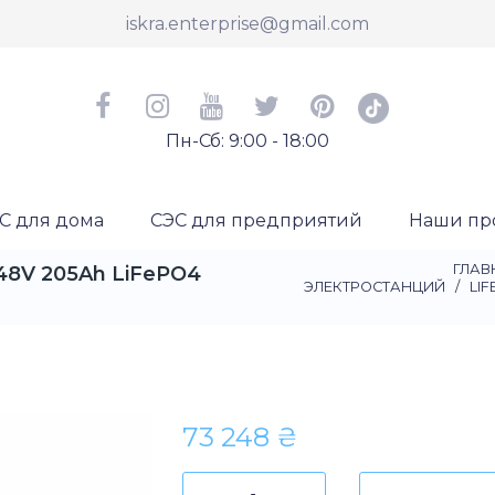
iskra.enterprise@gmail.com
Пн-Сб: 9:00 - 18:00
С для дома
СЭС для предприятий
Наши пр
ГЛАВ
 48V 205Ah LiFePO4
ЭЛЕКТРОСТАНЦИЙ
/
LI
73 248
₴