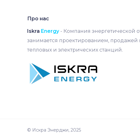
Про нас
Iskra
Energy
- Компания энергетической от
занимается проектированием, продажей 
тепловых и электрических станций.
© Искра Энерджи, 2025