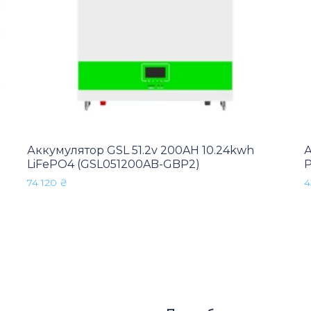
Аккумулятор GSL 51.2v 200AH 10.24kwh
А
LiFePO4 (GSL051200AB-GBP2)
P
74 120
₴
4