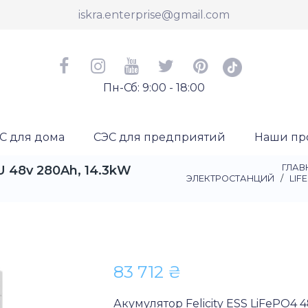
iskra.enterprise@gmail.com
Пн-Сб: 9:00 - 18:00
С для дома
СЭС для предприятий
Наши пр
ГЛАВ
U 48v 280Ah, 14.3kW
ЭЛЕКТРОСТАНЦИЙ
/
LIF
83 712
₴
Акумулятор Felicity ESS LiFePO4