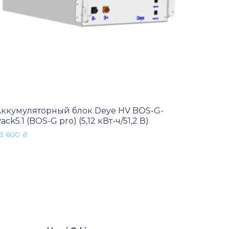
ккумуляторный блок Deye HV BOS-G-
ack5.1 (BOS-G pro) (5,12 кВт-ч/51,2 В)
3 600
₴