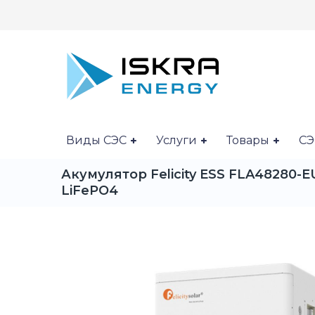
Виды СЭС
Услуги
Товары
СЭ
Акумулятор Felicity ESS FLA48280-E
LiFePO4