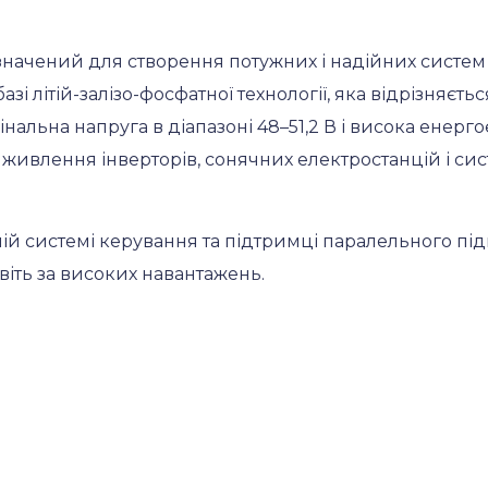
начений для створення потужних і надійних систем з
зі літій-залізо-фосфатної технології, яка відрізняєт
льна напруга в діапазоні 48–51,2 В і висока енергоє
живлення інверторів, сонячних електростанцій і си
ьній системі керування та підтримці паралельного пі
іть за високих навантажень.