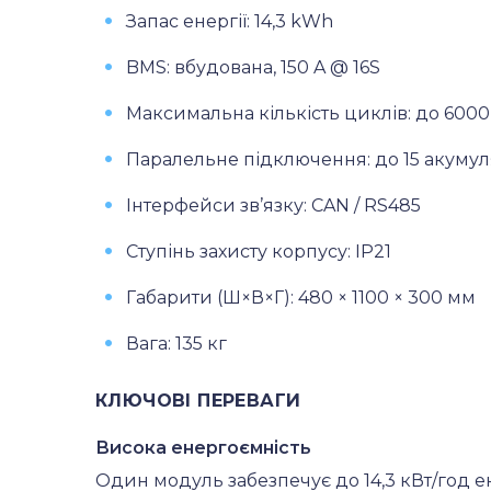
Запас енергії: 14,3 kWh
BMS: вбудована, 150 A @ 16S
Максимальна кількість циклів: до 6000
Паралельне підключення: до 15 акумул
Інтерфейси зв’язку: CAN / RS485
Ступінь захисту корпусу: IP21
Габарити (Ш×В×Г): 480 × 1100 × 300 мм
Вага: 135 кг
КЛЮЧОВІ ПЕРЕВАГИ
Висока енергоємність
Один модуль забезпечує до 14,3 кВт/год е