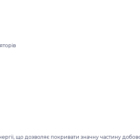
яторів
нергії, що дозволяє покривати значну частину добов