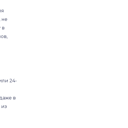
ля
 не
 в
ов,
или 24-
даже в
 из