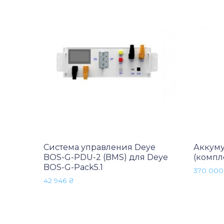
Система управления Deye
Аккуму
BOS-G-PDU-2 (BMS) для Deye
(компле
BOS-G-Pack5.1
370 00
42 946
₴