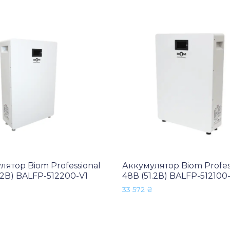
лятор Biom Professional
Аккумулятор Biom Profes
.2В) BALFP-512200-V1
48В (51.2В) BALFP-512100
33 572
₴