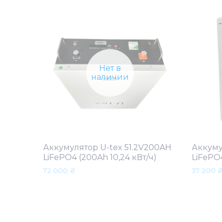
Нет в
наличии
Аккумулятор U-tex 51.2V200AH
Аккуму
LiFePO4 (200Ah 10,24 кВт/ч)
LiFePO4
72 000
₴
37 200