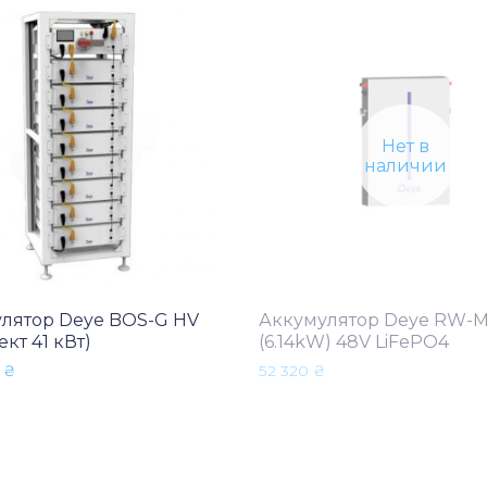
Нет в
наличии
лятор Deye BOS-G HV
Аккумулятор Deye RW-M
кт 41 кВт)
(6.14kW) 48V LiFePO4
0
₴
52 320
₴