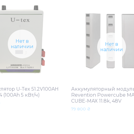
Нет в
Нет в
наличии
наличии
лятор U-Tex 51.2V100AH
Аккумуляторный модул
 (100Ah 5 кВт/ч)
Revention Powercube MA
CUBE-MAX 11.8k, 48V
₴
79 800
₴