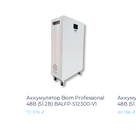
Аккумулятор Biom Professional
Аккуму
48В (51.2В) BALFP-512300-V1
48В (51
72 376
₴
60 168
₴