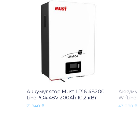
Аккумулятор Must LP16-48200
Аккуму
LiFePO4 48V 200Ah 10,2 кВт
W (LiF
71 940
₴
47 088