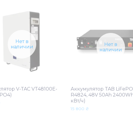
Нет в
Нет в
наличии
наличии
лятор V-TAC VT48100E-
Аккумулятор TAB LiFeP
ePO4)
R4824, 48V 50Ah 2400Wh 
кВт/ч)
₴
15 800
₴