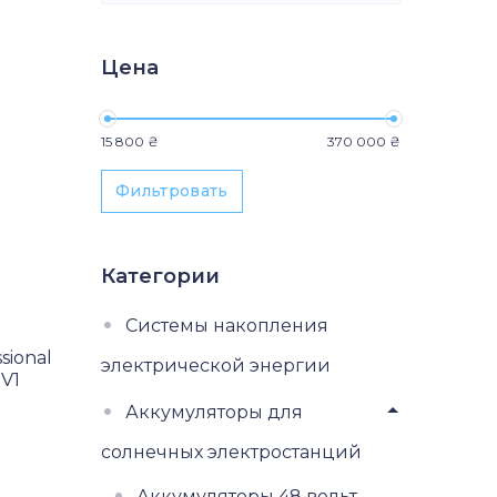
Цена
Минимальная цена
Максимальная цена
15 800 ₴
370 000 ₴
Фильтровать
Категории
Системы накопления
sional
электрической энергии
-V1
Аккумуляторы для
солнечных электростанций
Аккумуляторы 48 вольт