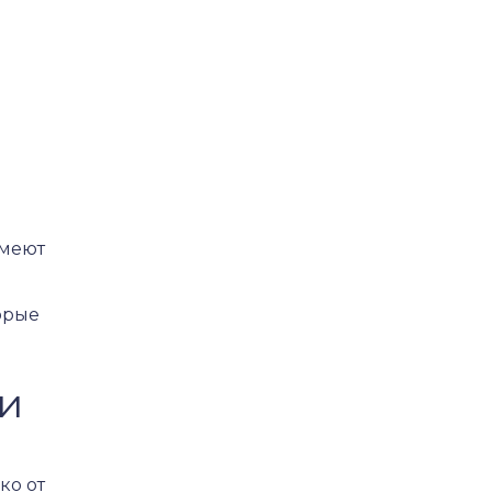
имеют
орые
ли
ко от